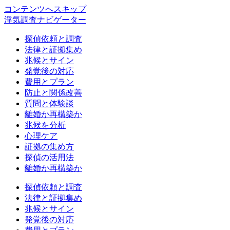
コンテンツへスキップ
浮気調査ナビゲーター
探偵依頼と調査
法律と証拠集め
兆候とサイン
発覚後の対応
費用とプラン
防止と関係改善
質問と体験談
離婚か再構築か
兆候を分析
心理ケア
証拠の集め方
探偵の活用法
離婚か再構築か
探偵依頼と調査
法律と証拠集め
兆候とサイン
発覚後の対応