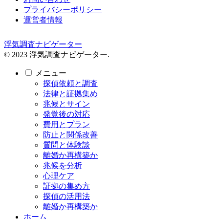
プライバシーポリシー
運営者情報
浮気調査ナビゲーター
© 2023 浮気調査ナビゲーター.
メニュー
探偵依頼と調査
法律と証拠集め
兆候とサイン
発覚後の対応
費用とプラン
防止と関係改善
質問と体験談
離婚か再構築か
兆候を分析
心理ケア
証拠の集め方
探偵の活用法
離婚か再構築か
ホーム