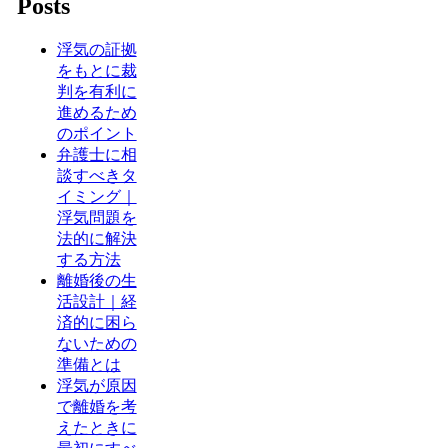
Posts
浮気の証拠
をもとに裁
判を有利に
進めるため
のポイント
弁護士に相
談すべきタ
イミング｜
浮気問題を
法的に解決
する方法
離婚後の生
活設計｜経
済的に困ら
ないための
準備とは
浮気が原因
で離婚を考
えたときに