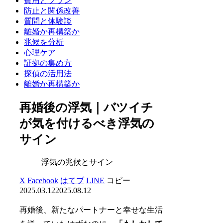
費用とプラン
防止と関係改善
質問と体験談
離婚か再構築か
兆候を分析
心理ケア
証拠の集め方
探偵の活用法
離婚か再構築か
再婚後の浮気｜バツイチ
が気を付けるべき浮気の
サイン
浮気の兆候とサイン
X
Facebook
はてブ
LINE
コピー
2025.03.12
2025.08.12
再婚後、新たなパートナーと幸せな生活