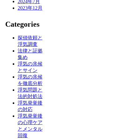
2024年7月
2023年12月
Categories
探偵依頼と
浮気調査
法律と証拠
集め
浮気の兆候
とサイン
浮気の兆候
を徹底分析
浮気問題と
法的対処法
浮気発覚後
の対応
浮気発覚後
の心理ケア
とメンタル
回復