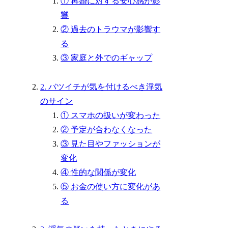
① 再婚に対する安心感が影
響
② 過去のトラウマが影響す
る
③ 家庭と外でのギャップ
2. バツイチが気を付けるべき浮気
のサイン
① スマホの扱いが変わった
② 予定が合わなくなった
③ 見た目やファッションが
変化
④ 性的な関係が変化
⑤ お金の使い方に変化があ
る